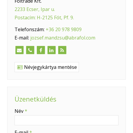
Foltrade Kft.
2233 Ecser, Ipar u.
Postacím: H-2125 Fót, Pf. 9.
Telefonszám:
+36 20 978 9809
E-mail:
jozsef.mandzsu@abrafol.com
Névjegykártya mentése
Üzenetküldés
-
Név
*
-
E-mail
*