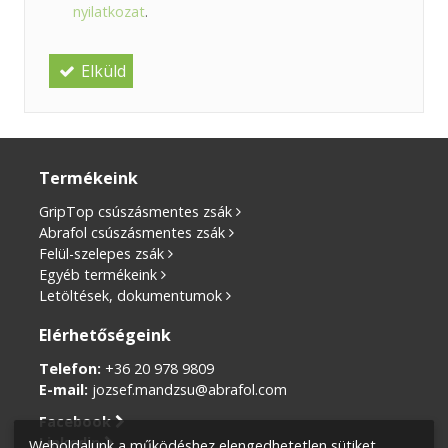
nyilatkozat
.
Elküld
Termékeink
GripTop csúszásmentes zsák
Abrafol csúszásmentes zsák
Felül-szelepes zsák
Egyéb termékeink
Letöltések, dokumentumok
Elérhetőségeink
Telefon
:
+36 20 978 9809
E-mail:
jozsef.mandzsu@abrafol.com
Facebook
Linkedin
Weboldalunk a működéshez elengedhetetlen sütiket